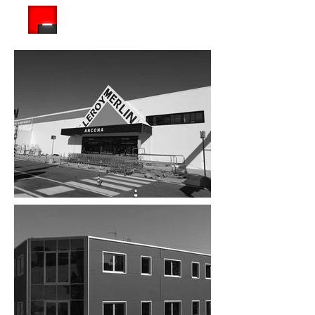
ARCHITETTO PISCITELLI ASSOCIATI S.R.L.
Società tra professionisti