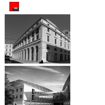
ARCHITETTO PISCITELLI ASSOCIATI S.R.L.
Società tra professionisti