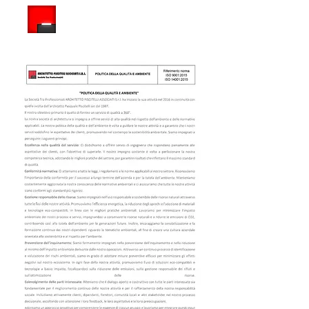
ARCHITETTO PISCITELLI ASSOCIATI S.R.L.
Società tra professionisti