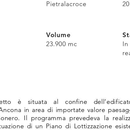
Pietralacroce
20
Volume
St
23.900 mc
In
re
etto è situata al confine dell’edifica
 Ancona in area di importate valore paesagg
onero. Il programma prevedeva la realizza
ttuazione di un Piano di Lottizzazione esist