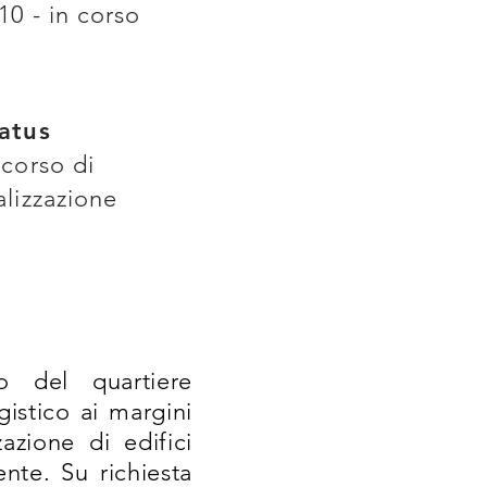
10 - in corso
atus
 corso di
alizzazione
to del quartiere
istico ai margini
zione di edifici
ente. Su richiesta