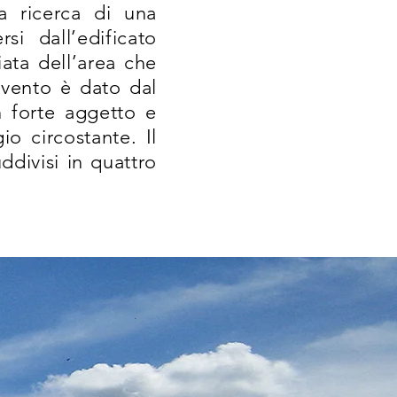
a ricerca di una
si dall’edificato
iata dell’area che
rvento è dato dal
n forte aggetto e
io circostante. Il
ddivisi in quattro