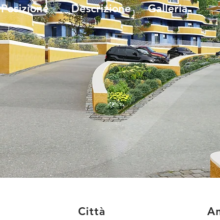
Posizione
Descrizione
Galleria
Città
A