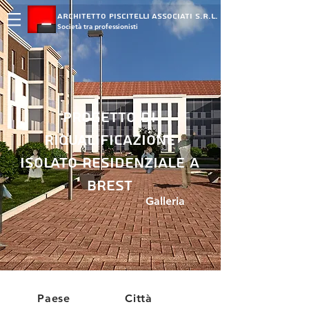
ARCHITETTO PISCITELLI ASSOCIATI S.R.L.
Società tra professionisti
Progetto di
riqualificazione
isolato residenziale a
Brest
Galleria
Paese
Città