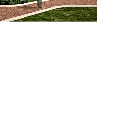
GALLERIA
©2019 by Architetto Piscitelli Associati S.R.L. - S.T.P.
Pubblicazione legge 124/2017
Ricevente